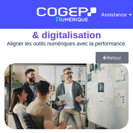
Assistance
Performance métier
Notre 
Nos S
Qui s
& digitalisation
Aligner les outils numériques avec la performance.
Retour