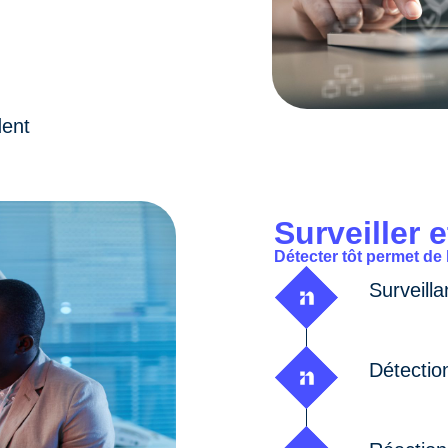
dent
Surveiller e
Détecter tôt permet de l
Surveill
Détection