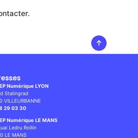
ontacter.
resses
EP Numérique LYON
d Stalingrad
0 VILLEURBANNE
8 29 03 30
P Numérique LE MANS
uai Ledru Rollin
0 LE MANS