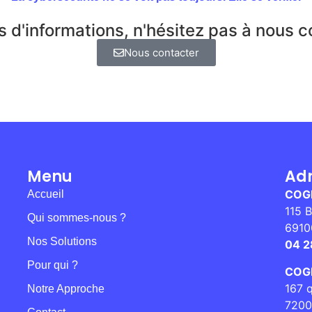
s d'informations, n'hésitez pas à nous c
Nous contacter
Menu
Ad
COG
Accueil
115 B
Qui sommes-nous ?
6910
Nos Solutions
04 2
Pour qui ?
COGE
167 q
Notre Approche
7200