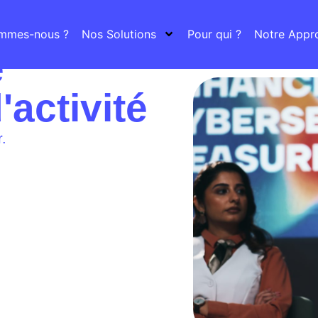
ommes-nous ?
Nos Solutions
Pour qui ?
Notre Appr
é
'activité
r.