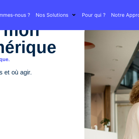
ommes-nous ?
Nos Solutions
Pour qui ?
Notre Appr
r mon
mérique
ique.
 et où agir.