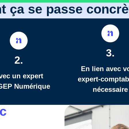
 ça se passe concrè
3.
2.
En lien avec v
vec un expert
expert-comptab
EP Numérique
nécessaire
ic