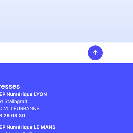
resses
EP Numérique LYON
d Stalingrad
0 VILLEURBANNE
8 29 03 30
P Numérique LE MANS